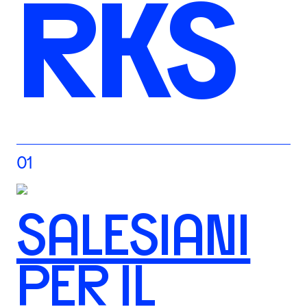
RKS
01
SALESIANI
PER IL