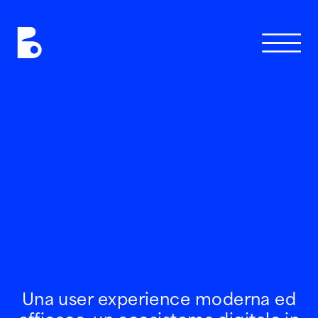
W
O
R
K
S
C
H
I
Una user experience moderna ed