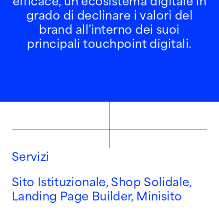
efficace, un ecosistema digitale in
S
I
A
M
O
grado di declinare i valori del
brand all’interno dei suoi
principali touchpoint digitali.
S
E
R
V
I
Z
I
M
T
O
D
O
Servizi
Sito Istituzionale, Shop Solidale,
Landing Page Builder, Minisito
Chiedi un preventivo