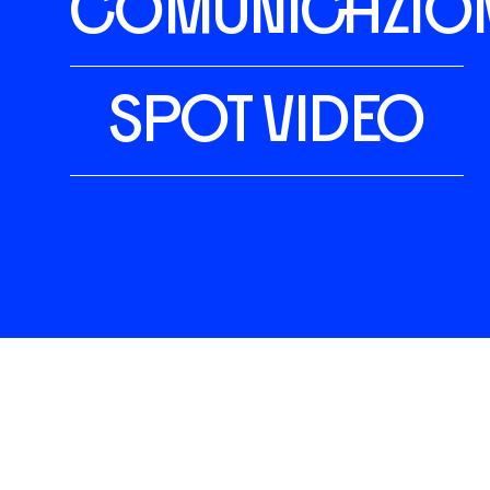
COMUNICAZIO
S
I
A
M
O
SPOT VIDEO
S
E
R
V
I
Z
I
M
T
O
D
O
Chiedi un preventivo