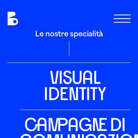
Le nostre specialità
VISUAL
W
O
R
K
S
IDENTITY
C
H
I
CAMPAGNE DI