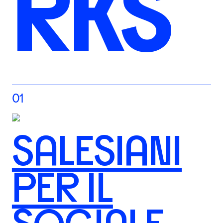
RKS
01
SALESIANI
PER IL