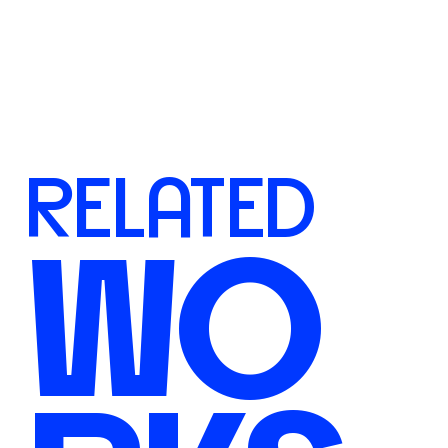
Entra nel team
RELATED
WO