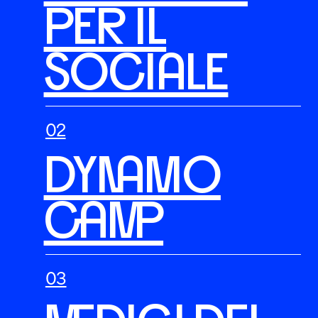
PER IL
Entra nel team
SOCIALE
DYNAMO
CAMP