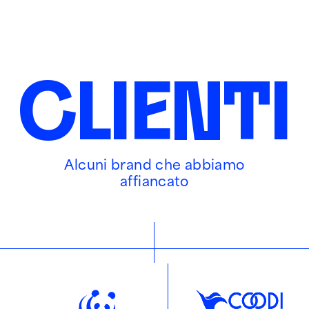
CLI
E
N
T
I
Alcuni brand che abbiamo
affiancato