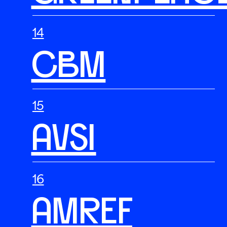
CBM
AVSI
AMREF