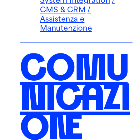
System Integration
CMS & CRM
Assistenza e
Manutenzione
COMU
Siti web
NICAZI
Campagne di Comunicazione
Social Media Marketing
Spot Video
ONE
Visual identity
Landing page builder